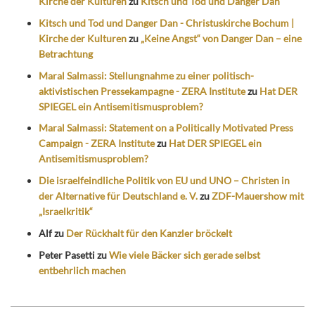
Kirche der Kulturen
zu
Kitsch und Tod und Danger Dan
Kitsch und Tod und Danger Dan - Christuskirche Bochum |
Kirche der Kulturen
zu
„Keine Angst“ von Danger Dan – eine
Betrachtung
Maral Salmassi: Stellungnahme zu einer politisch-
aktivistischen Pressekampagne - ZERA Institute
zu
Hat DER
SPIEGEL ein Antisemitismusproblem?
Maral Salmassi: Statement on a Politically Motivated Press
Campaign - ZERA Institute
zu
Hat DER SPIEGEL ein
Antisemitismusproblem?
Die israelfeindliche Politik von EU und UNO – Christen in
der Alternative für Deutschland e. V.
zu
ZDF-Mauershow mit
„Israelkritik“
Alf
zu
Der Rückhalt für den Kanzler bröckelt
Peter Pasetti
zu
Wie viele Bäcker sich gerade selbst
entbehrlich machen