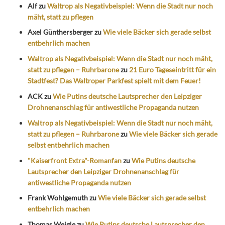
Alf
zu
Waltrop als Negativbeispiel: Wenn die Stadt nur noch
mäht, statt zu pflegen
Axel Günthersberger
zu
Wie viele Bäcker sich gerade selbst
entbehrlich machen
Waltrop als Negativbeispiel: Wenn die Stadt nur noch mäht,
statt zu pflegen – Ruhrbarone
zu
21 Euro Tageseintritt für ein
Stadtfest? Das Waltroper Parkfest spielt mit dem Feuer!
ACK
zu
Wie Putins deutsche Lautsprecher den Leipziger
Drohnenanschlag für antiwestliche Propaganda nutzen
Waltrop als Negativbeispiel: Wenn die Stadt nur noch mäht,
statt zu pflegen – Ruhrbarone
zu
Wie viele Bäcker sich gerade
selbst entbehrlich machen
"Kaiserfront Extra"-Romanfan
zu
Wie Putins deutsche
Lautsprecher den Leipziger Drohnenanschlag für
antiwestliche Propaganda nutzen
Frank Wohlgemuth
zu
Wie viele Bäcker sich gerade selbst
entbehrlich machen
Thomas Weigle
zu
Wie Putins deutsche Lautsprecher den