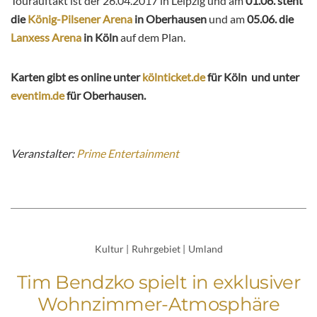
Tourauftakt ist der 26.04.2017 in Leipzig und am
01.06. steht
die
König-Pilsener Arena
in Oberhausen
und am
05.06. die
Lanxess Arena
in Köln
auf dem Plan.
Karten gibt es online unter
kölnticket.de
für Köln und unter
eventim.de
für Oberhausen.
Veranstalter:
Prime Entertainment
Kultur
|
Ruhrgebiet
|
Umland
Tim Bendzko spielt in exklusiver
Wohnzimmer-Atmosphäre