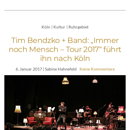
Köln
|
Kultur
|
Ruhrgebiet
Tim Bendzko + Band: „Immer
noch Mensch – Tour 2017“ führt
ihn nach Köln
6. Januar 2017
| Sabine Hahnefeld
Keine Kommentare