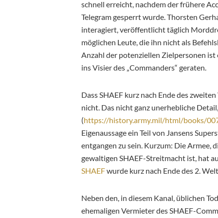
schnell erreicht, nachdem der frühere A
Telegram gesperrt wurde. Thorsten Gerha
interagiert, veröffentlicht täglich Mordd
möglichen Leute, die ihn nicht als Befe
Anzahl der potenziellen Zielpersonen is
ins Visier des „Commanders“ geraten.
Dass SHAEF kurz nach Ende des zweiten 
nicht. Das nicht ganz unerhebliche Detai
(
https://history.army.mil/html/books/
Eigenaussage ein Teil von Jansens Super
entgangen zu sein. Kurzum: Die Armee, di
gewaltigen SHAEF-Streitmacht ist, hat au
SHAEF
wurde kurz nach Ende des 2. Weltk
Neben den, in diesem Kanal, üblichen Tod
ehemaligen Vermieter des SHAEF-Comman