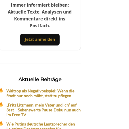
Immer informiert bleiben:
Aktuelle Texte, Analysen und
Kommentare direkt ins
Postfach.
Jetzt anmelden
Aktuelle Beiträge
Waltrop als Negativbeispiel: Wenn die
Stadt nur noch mäht, statt zu pflegen
„Fritz Litzmann, mein Vater und ich“ auf
3sat – Sehenswerte Pause-Doku nun auch
im Free-TV
Wie Putins deutsche Lautsprecher den
Leipziger Drohnenanschlag für