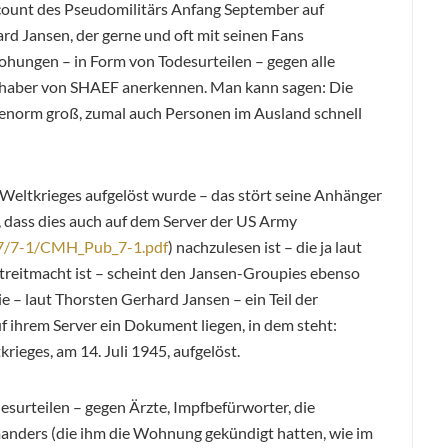
ccount des Pseudomilitärs Anfang September auf
rd Jansen, der gerne und oft mit seinen Fans
rohungen – in Form von Todesurteilen – gegen alle
hlshaber von SHAEF anerkennen. Man kann sagen: Die
t enorm groß, zumal auch Personen im Ausland schnell
Weltkrieges aufgelöst wurde – das stört seine Anhänger
l, dass dies auch auf dem Server der US Army
007/7-1/CMH_Pub_7-1.pdf
) nachzulesen ist – die ja laut
streitmacht ist – scheint den Jansen-Groupies ebenso
e – laut Thorsten Gerhard Jansen – ein Teil der
f ihrem Server ein Dokument liegen, in dem steht:
rieges, am 14. Juli 1945, aufgelöst.
esurteilen – gegen Ärzte, Impfbefürworter, die
ders (die ihm die Wohnung gekündigt hatten, wie im