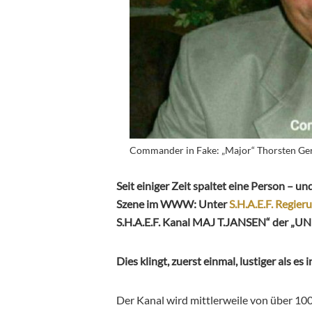
Commander in Fake: „Major“ Thorsten Ger
Seit einiger Zeit spaltet eine Person – 
Szene im WWW: Unter
S.H.A.E.F. Regier
S.H.A.E.F. Kanal MAJ T.JANSEN“ der „U
Dies klingt, zuerst einmal, lustiger als es i
Der Kanal wird mittlerweile von über 10