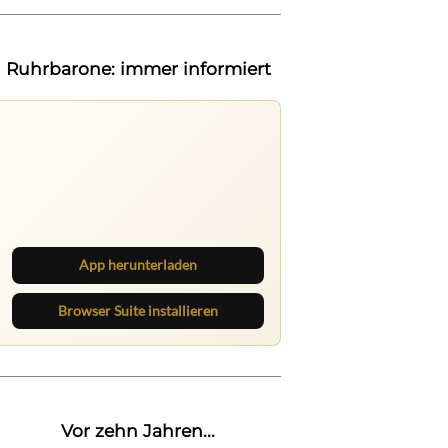
Ruhrbarone: immer informiert
Ruhrbarone auf allen Geräten
Lies unterwegs weiter, speichere
Beiträge und behalte neue Texte
direkt im Browser im Blick.
App herunterladen
Browser Suite installieren
Vor zehn Jahren...