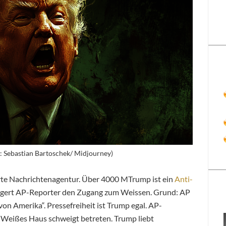
: Sebastian Bartoschek/ Midjourney)
erte Nachrichtenagentur. Über 4000 MTrump ist ein
Anti-
igert AP-Reporter den Zugang zum Weissen. Grund: AP
 von Amerika“. Pressefreiheit ist Trump egal. AP-
. Weißes Haus schweigt betreten. Trump liebt