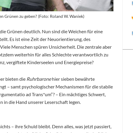
den Grünen zu geben? (Foto: Roland W. Waniek)
die Grünen deutlich. Nun sind die Weichen für eine
llt. Es ist eine Zeit der Neuorientierung, des
 Viele Menschen spüren Unsicherheit. Die zentrale aber
otzdem weiterhin für alles Schlechte verantwortlich zu
nz, vergiftete Kinderseelen und Energiepreise?
er bieten die
Ruhrbarone
hier sieben bewährte
lingt – samt psychologischer Mechanismen für die stabile
„Argumentatio ad Trans*um“? – Ein mächtiges Schwert,
un in die Hand unserer Leserschaft legen.
hts – ihre Schuld bleibt. Denn alles, was jetzt passiert,