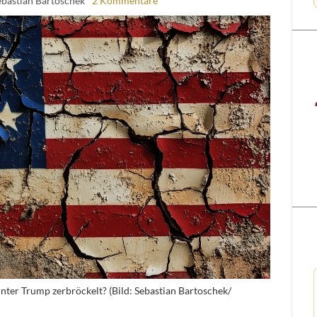
ebastian Bartoschek
2 Kommentare
unter Trump zerbröckelt? (Bild: Sebastian Bartoschek/