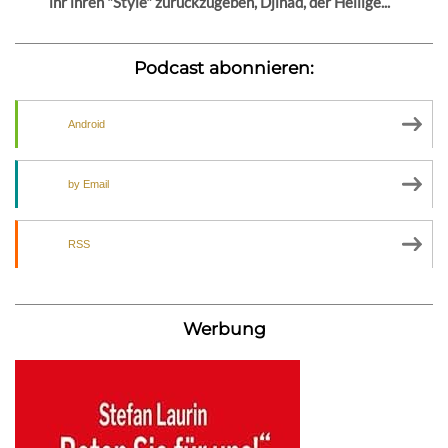
ihr ihren "Style" zurückzugeben, Djihad, der Heilige...
Podcast abonnieren:
Android
by Email
RSS
Werbung