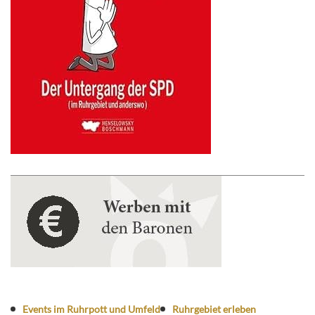
Events im Ruhrpott und Umfeld
Ruhrgebiet erleben