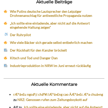
Aktuelle Beiträge
Wie Putins deutsche Lautsprecher den Leipziger
Drohnenanschlag für antiwestliche Propaganda nutzen
„Ich sollte eine einladende, aber nicht auf die Antwort
eingehende Haltung zeigen“
Der Ruhrpilot
Wie viele Bäcker sich gerade selbst entbehrlich machen
Der Rückhalt für den Kanzler bröckelt
Kitsch und Tod und Danger Dan
Industrieproduktion in NRW im Juni erneut rückläufig
Aktuelle Kommentare
rÆ°á»£u ngoáº¡i cháº¥t lÆ°á»£ng cao ÄÆ°á»£c Æ°a chuá»ng
zu
NRZ: Genossen rufen zum Zeitungsboykott auf
Alf
zu
„Ich sollte eine einladende, aber nicht auf die Antwort