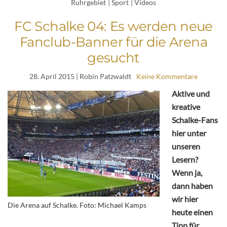
Ruhrgebiet
|
Sport
|
Videos
FC Schalke 04: Es werden neue
Fanclub-Banner für die Arena
gesucht
28. April 2015
| Robin Patzwaldt
Keine Kommentare
Aktive und
kreative
Schalke-Fans
hier unter
unseren
Lesern?
Wenn ja,
dann haben
wir hier
Die Arena auf Schalke. Foto: Michael Kamps
heute einen
Tipp für