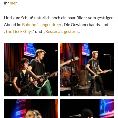
ihr
hier
.
Und zum Schluß natürlich noch ein paar Bilder vom gestrigen
Abend im
Bahnhof Langendreer
. Die Gewinnerbands sind
„
The Geek Guys
“ und „
Besser als gestern
„.