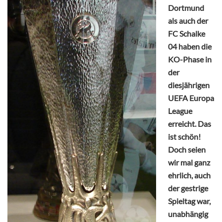
Dortmund
als auch der
FC Schalke
04 haben die
KO-Phase in
der
diesjährigen
UEFA Europa
League
erreicht. Das
ist schön!
Doch seien
wir mal ganz
ehrlich, auch
der gestrige
Spieltag war,
unabhängig