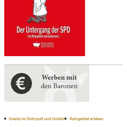
Events im Ruhrpott und Umfeld
Ruhrgebiet erleben