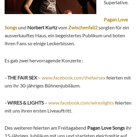
Superlative.
Pagan Love
Songs
und
Norbert Kurtz
vom
Zwischenfall2
sorgten für ein
ausverkauftes Haus, ein begeistertes Publikum und boten
ihren Fans so einige Leckerbissen.
Es gab zwei hervorragende Konzerte :
–
THE FAIR SEX
–
www.facebook.com/thefairsex
feierten mit
uns ihr 30-jähriges Bühnenjubiläum.
–
WIRES & LIGHTS
–
www.facebook.com/wireslights
feierten
mit uns ihren ersten Liveauftritt.
Des weiteren feierten am Freitagabend
Pagan Love Songs
ihr
15-jähriges Jubiläum mit uns und starteten gleichzeitig auf