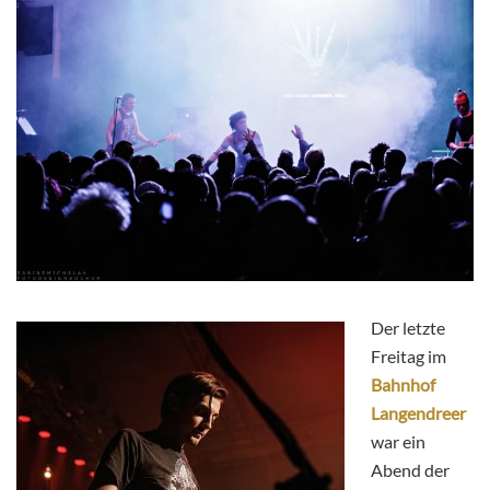
Der letzte
Freitag im
Bahnhof
Langendreer
war ein
Abend der