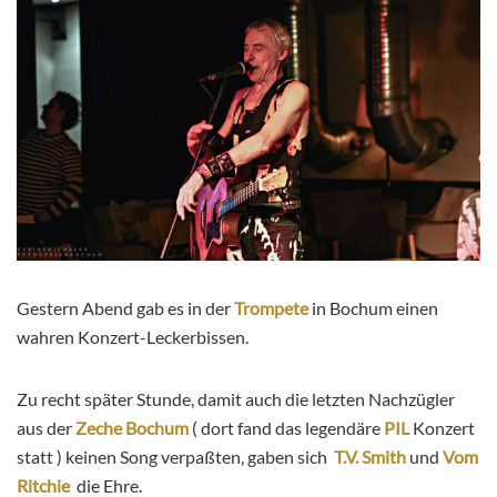
Gestern Abend gab es in der
Trompete
in Bochum einen
wahren Konzert-Leckerbissen.
Zu recht später Stunde, damit auch die letzten Nachzügler
aus der
Zeche Bochum
( dort fand das legendäre
PIL
Konzert
statt ) keinen Song verpaßten, gaben sich
T.V. Smith
und
Vom
Ritchie
die Ehre.