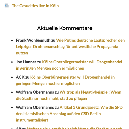
The Casualties live in Köln
Aktuelle Kommentare
Frank Wohlgemuth
zu
Wie Putins deutsche Lautsprecher den
Leipziger Drohnenanschlag für antiwestliche Propaganda
nutzen
Joe Hannes
zu
Kölns Oberbürgermeister will Drogenhandel
in geringen Mengen noch ermöglichen
ACK
zu
Kölns Oberbürgermeister will Drogenhandel in
geringen Mengen noch ermöglichen
Wolfram Obermanns
zu
Waltrop als Negativbeispiel: Wenn
die Stadt nur noch mäht, statt zu pflegen
Wolfram Obermanns
zu
Artikel 3 Grundgesetz: Wie die SPD
den islamistischen Anschlag auf den CSD Berlin
instrumentalisiert
Alf
zu
Waltrop als Negativbeispiel: Wenn die Stadt nur noch