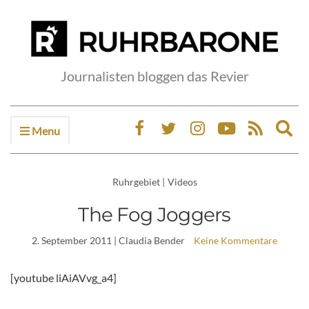
Journalisten bloggen das Revier
Menu
Ex
sea
fo
Ruhrgebiet
|
Videos
The Fog Joggers
2. September 2011
| Claudia Bender
Keine Kommentare
[youtube liAiAVvg_a4]