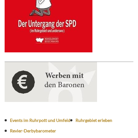
Events im Ruhrpott und Umfeld
Ruhrgebiet erleben
Revier-Derbybarometer