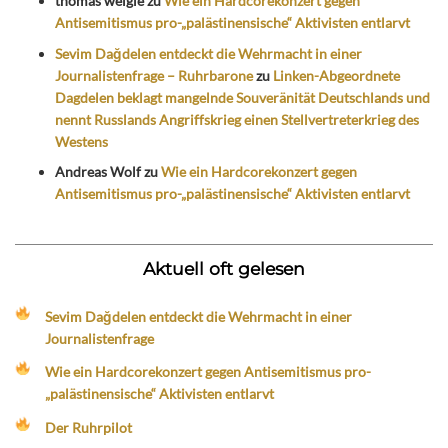
thomas weigle
zu
Wie ein Hardcorekonzert gegen
Antisemitismus pro-„palästinensische“ Aktivisten entlarvt
Sevim Dağdelen entdeckt die Wehrmacht in einer
Journalistenfrage – Ruhrbarone
zu
Linken-Abgeordnete
Dagdelen beklagt mangelnde Souveränität Deutschlands und
nennt Russlands Angriffskrieg einen Stellvertreterkrieg des
Westens
Andreas Wolf
zu
Wie ein Hardcorekonzert gegen
Antisemitismus pro-„palästinensische“ Aktivisten entlarvt
Aktuell oft gelesen
Sevim Dağdelen entdeckt die Wehrmacht in einer
Journalistenfrage
Wie ein Hardcorekonzert gegen Antisemitismus pro-
„palästinensische“ Aktivisten entlarvt
Der Ruhrpilot