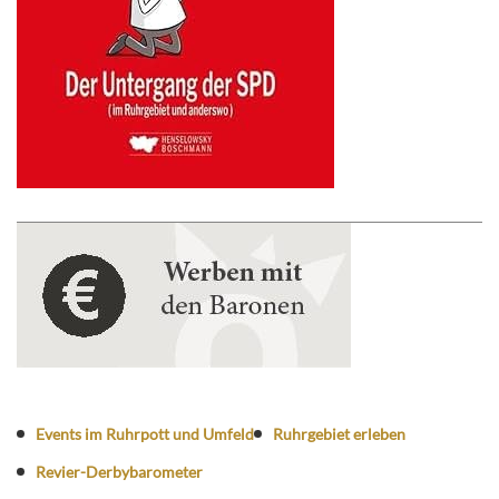
Events im Ruhrpott und Umfeld
Ruhrgebiet erleben
Revier-Derbybarometer