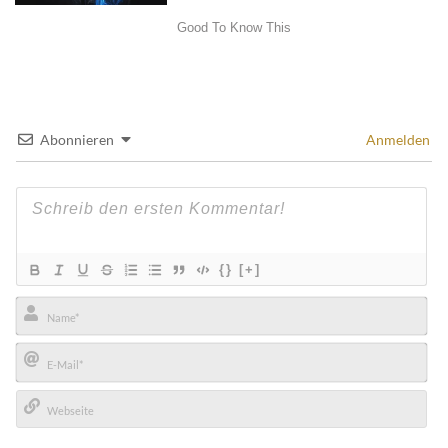
Abonnieren
Anmelden
{}
[+]
Name*
E-
Mail*
Webseite