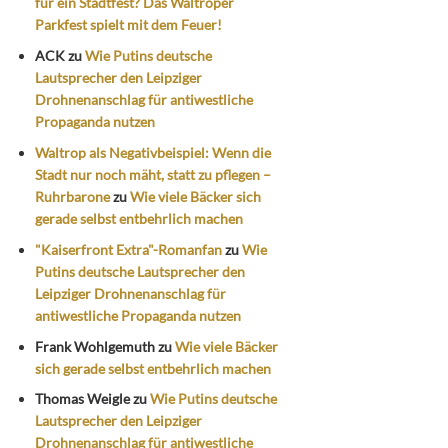
für ein Stadtfest? Das Waltroper
Parkfest spielt mit dem Feuer!
ACK
zu
Wie Putins deutsche
Lautsprecher den Leipziger
Drohnenanschlag für antiwestliche
Propaganda nutzen
Waltrop als Negativbeispiel: Wenn die
Stadt nur noch mäht, statt zu pflegen –
Ruhrbarone
zu
Wie viele Bäcker sich
gerade selbst entbehrlich machen
"Kaiserfront Extra"-Romanfan
zu
Wie
Putins deutsche Lautsprecher den
Leipziger Drohnenanschlag für
antiwestliche Propaganda nutzen
Frank Wohlgemuth
zu
Wie viele Bäcker
sich gerade selbst entbehrlich machen
Thomas Weigle
zu
Wie Putins deutsche
Lautsprecher den Leipziger
Drohnenanschlag für antiwestliche