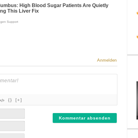
Anmelden
{}
[+]