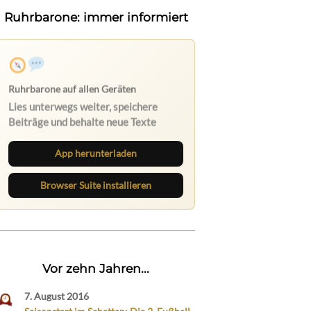
Ruhrbarone: immer informiert
Ruhrbarone auf allen Geräten
Lies unterwegs weiter, speichere
Beiträge und behalte neue Texte
direkt im Browser im Blick.
App herunterladen
Browser Suite installieren
Vor zehn Jahren...
7. August 2016