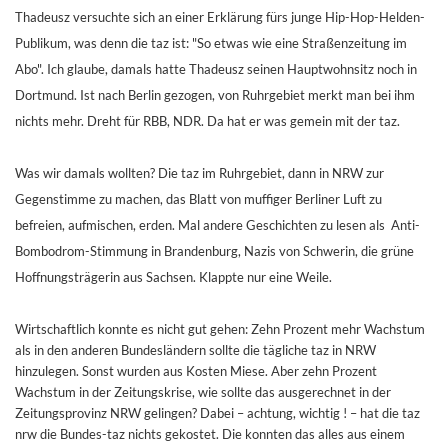
Thadeusz versuchte sich an einer Erklärung fürs junge Hip-Hop-Helden-
Publikum, was denn die taz ist: "So etwas wie eine Straßenzeitung im
Abo". Ich glaube, damals hatte Thadeusz seinen Hauptwohnsitz noch in
Dortmund. Ist nach Berlin gezogen, von Ruhrgebiet merkt man bei ihm
nichts mehr. Dreht für RBB, NDR. Da hat er was gemein mit der taz.
Was wir damals wollten? Die taz im Ruhrgebiet, dann in NRW zur
Gegenstimme zu machen, das Blatt von muffiger Berliner Luft zu
befreien, aufmischen, erden. Mal andere Geschichten zu lesen als Anti-
Bombodrom-Stimmung in Brandenburg, Nazis von Schwerin, die grüne
Hoffnungsträgerin aus Sachsen. Klappte nur eine Weile.
Wirtschaftlich konnte es nicht gut gehen: Zehn Prozent mehr Wachstum
als in den anderen Bundesländern sollte die tägliche taz in NRW
hinzulegen. Sonst wurden aus Kosten Miese. Aber zehn Prozent
Wachstum in der Zeitungskrise, wie sollte das ausgerechnet in der
Zeitungsprovinz NRW gelingen? Dabei – achtung, wichtig ! – hat die taz
nrw die Bundes-taz nichts gekostet. Die konnten das alles aus einem