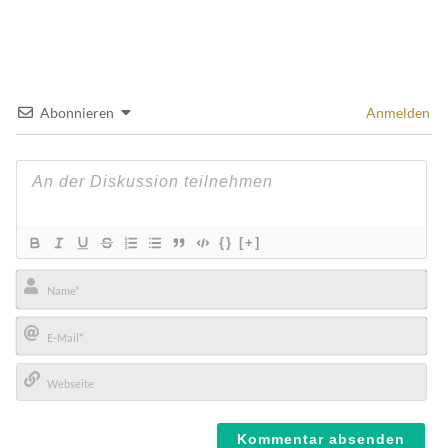
Abonnieren
Anmelden
{}
[+]
Name*
E-
Mail*
Webseite