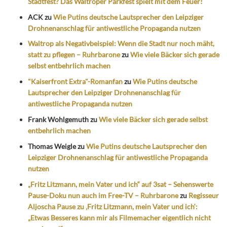
Stadtfest? Das Waltroper Parkfest spielt mit dem Feuer!
ACK
zu
Wie Putins deutsche Lautsprecher den Leipziger
Drohnenanschlag für antiwestliche Propaganda nutzen
Waltrop als Negativbeispiel: Wenn die Stadt nur noch mäht,
statt zu pflegen – Ruhrbarone
zu
Wie viele Bäcker sich gerade
selbst entbehrlich machen
"Kaiserfront Extra"-Romanfan
zu
Wie Putins deutsche
Lautsprecher den Leipziger Drohnenanschlag für
antiwestliche Propaganda nutzen
Frank Wohlgemuth
zu
Wie viele Bäcker sich gerade selbst
entbehrlich machen
Thomas Weigle
zu
Wie Putins deutsche Lautsprecher den
Leipziger Drohnenanschlag für antiwestliche Propaganda
nutzen
„Fritz Litzmann, mein Vater und ich“ auf 3sat – Sehenswerte
Pause-Doku nun auch im Free-TV – Ruhrbarone
zu
Regisseur
Aljoscha Pause zu ‚Fritz Litzmann, mein Vater und ich‘:
„Etwas Besseres kann mir als Filmemacher eigentlich nicht