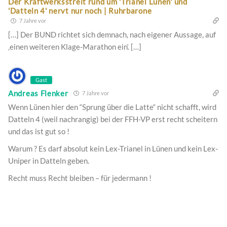
Der Kraftwerksstreit rund um 'Trianel Lünen' und
'Datteln 4' nervt nur noch | Ruhrbarone
7 Jahre vor
[…] Der BUND richtet sich demnach, nach eigener Aussage, auf
‚einen weiteren Klage-Marathon ein‘. […]
Gast
Andreas Flenker
7 Jahre vor
Wenn Lünen hier den “Sprung über die Latte“ nicht schafft, wird
Datteln 4 (weil nachrangig) bei der FFH-VP erst recht scheitern
und das ist gut so !
Warum ? Es darf absolut kein Lex-Trianel in Lünen und kein Lex-
Uniper in Datteln geben.
Recht muss Recht bleiben – für jedermann !