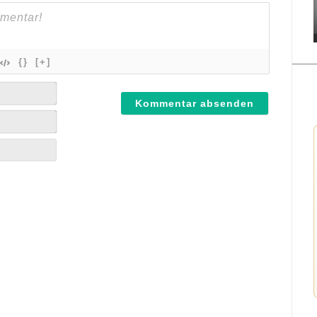
{}
[+]