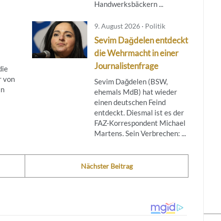
Handwerksbäckern ...
9. August 2026 · Politik
Sevim Dağdelen entdeckt
die Wehrmacht in einer
Journalistenfrage
die
r von
Sevim Dağdelen (BSW,
in
ehemals MdB) hat wieder
einen deutschen Feind
entdeckt. Diesmal ist es der
FAZ-Korrespondent Michael
Martens. Sein Verbrechen: ...
Nächster Beitrag