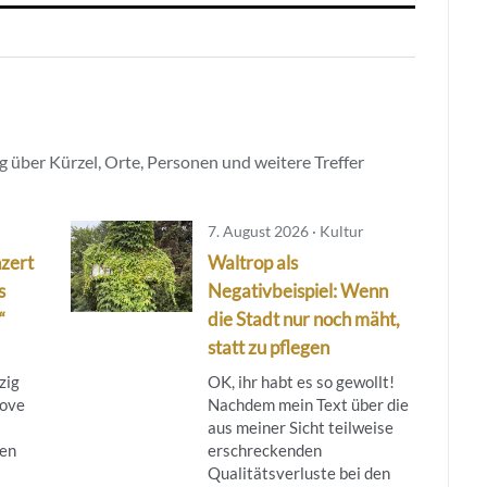
 über Kürzel, Orte, Personen und weitere Treffer
7. August 2026 · Kultur
zert
Waltrop als
s
Negativbeispiel: Wenn
“
die Stadt nur noch mäht,
statt zu pflegen
zig
OK, ihr habt es so gewollt!
Love
Nachdem mein Text über die
aus meiner Sicht teilweise
hen
erschreckenden
Qualitätsverluste bei den