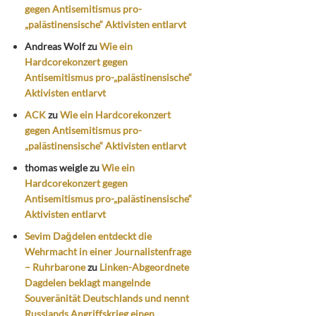
gegen Antisemitismus pro-
„palästinensische“ Aktivisten entlarvt
Andreas Wolf
zu
Wie ein
Hardcorekonzert gegen
Antisemitismus pro-„palästinensische“
Aktivisten entlarvt
ACK
zu
Wie ein Hardcorekonzert
gegen Antisemitismus pro-
„palästinensische“ Aktivisten entlarvt
thomas weigle
zu
Wie ein
Hardcorekonzert gegen
Antisemitismus pro-„palästinensische“
Aktivisten entlarvt
Sevim Dağdelen entdeckt die
Wehrmacht in einer Journalistenfrage
– Ruhrbarone
zu
Linken-Abgeordnete
Dagdelen beklagt mangelnde
Souveränität Deutschlands und nennt
Russlands Angriffskrieg einen