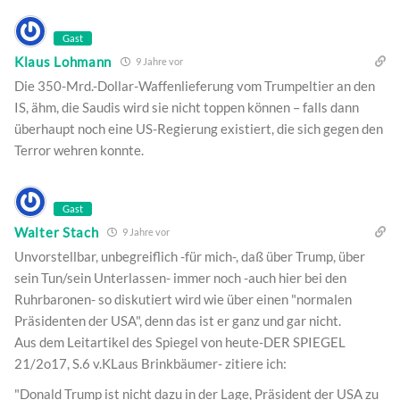
Gast
Klaus Lohmann
9 Jahre vor
Die 350-Mrd.-Dollar-Waffenlieferung vom Trumpeltier an den
IS, ähm, die Saudis wird sie nicht toppen können – falls dann
überhaupt noch eine US-Regierung existiert, die sich gegen den
Terror wehren konnte.
Gast
Walter Stach
9 Jahre vor
Unvorstellbar, unbegreiflich -für mich-, daß über Trump, über
sein Tun/sein Unterlassen- immer noch -auch hier bei den
Ruhrbaronen- so diskutiert wird wie über einen "normalen
Präsidenten der USA", denn das ist er ganz und gar nicht.
Aus dem Leitartikel des Spiegel von heute-DER SPIEGEL
21/2o17, S.6 v.KLaus Brinkbäumer- zitiere ich:
"Donald Trump ist nicht dazu in der Lage, Präsident der USA zu