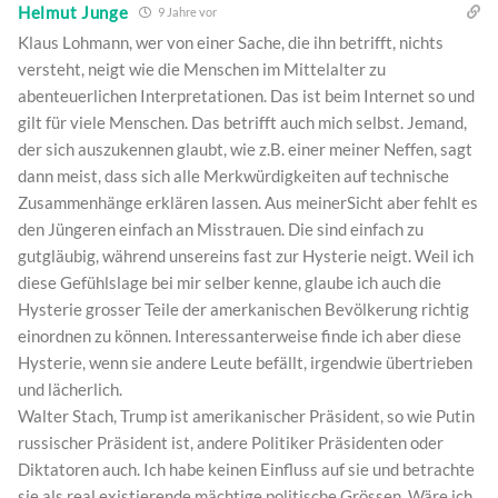
Helmut Junge
9 Jahre vor
Klaus Lohmann, wer von einer Sache, die ihn betrifft, nichts
versteht, neigt wie die Menschen im Mittelalter zu
abenteuerlichen Interpretationen. Das ist beim Internet so und
gilt für viele Menschen. Das betrifft auch mich selbst. Jemand,
der sich auszukennen glaubt, wie z.B. einer meiner Neffen, sagt
dann meist, dass sich alle Merkwürdigkeiten auf technische
Zusammenhänge erklären lassen. Aus meinerSicht aber fehlt es
den Jüngeren einfach an Misstrauen. Die sind einfach zu
gutgläubig, während unsereins fast zur Hysterie neigt. Weil ich
diese Gefühlslage bei mir selber kenne, glaube ich auch die
Hysterie grosser Teile der amerkanischen Bevölkerung richtig
einordnen zu können. Interessanterweise finde ich aber diese
Hysterie, wenn sie andere Leute befällt, irgendwie übertrieben
und lächerlich.
Walter Stach, Trump ist amerikanischer Präsident, so wie Putin
russischer Präsident ist, andere Politiker Präsidenten oder
Diktatoren auch. Ich habe keinen Einfluss auf sie und betrachte
sie als real existierende mächtige politische Grössen. Wäre ich