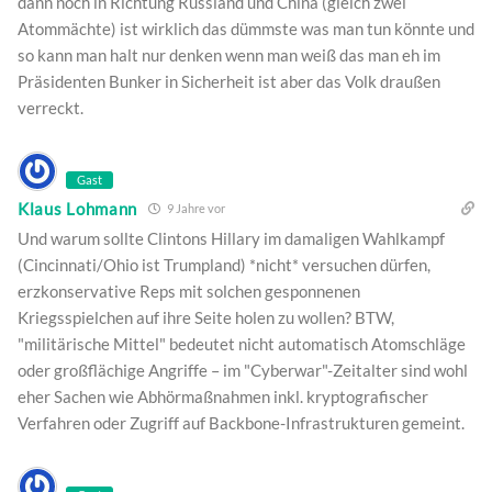
dann noch in Richtung Russland und China (gleich zwei
Atommächte) ist wirklich das dümmste was man tun könnte und
so kann man halt nur denken wenn man weiß das man eh im
Präsidenten Bunker in Sicherheit ist aber das Volk draußen
verreckt.
Gast
Klaus Lohmann
9 Jahre vor
Und warum sollte Clintons Hillary im damaligen Wahlkampf
(Cincinnati/Ohio ist Trumpland) *nicht* versuchen dürfen,
erzkonservative Reps mit solchen gesponnenen
Kriegsspielchen auf ihre Seite holen zu wollen? BTW,
"militärische Mittel" bedeutet nicht automatisch Atomschläge
oder großflächige Angriffe – im "Cyberwar"-Zeitalter sind wohl
eher Sachen wie Abhörmaßnahmen inkl. kryptografischer
Verfahren oder Zugriff auf Backbone-Infrastrukturen gemeint.