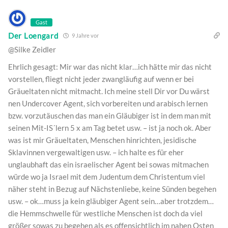
Gast
Der Loengard
9 Jahre vor
@Silke Zeidler
Ehrlich gesagt: Mir war das nicht klar…ich hätte mir das nicht
vorstellen, fliegt nicht jeder zwangläufig auf wenn er bei
Gräueltaten nicht mitmacht. Ich meine stell Dir vor Du wärst
nen Undercover Agent, sich vorbereiten und arabisch lernen
bzw. vorzutäuschen das man ein Gläubiger ist in dem man mit
seinen Mit-IS´lern 5 x am Tag betet usw. – ist ja noch ok. Aber
was ist mir Gräueltaten, Menschen hinrichten, jesidische
Sklavinnen vergewaltigen usw. – ich halte es für eher
unglaubhaft das ein israelischer Agent bei sowas mitmachen
würde wo ja Israel mit dem Judentum dem Christentum viel
näher steht in Bezug auf Nächstenliebe, keine Sünden begehen
usw. – ok…muss ja kein gläubiger Agent sein…aber trotzdem…
die Hemmschwelle für westliche Menschen ist doch da viel
größer sowas zu begehen als es offensichtlich im nahen Osten