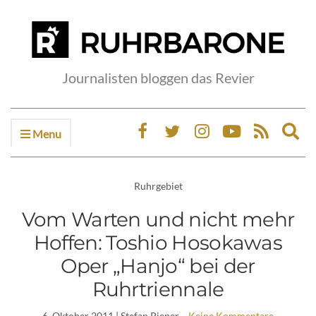
Journalisten bloggen das Revier
Menu
Ex
sea
fo
Ruhrgebiet
Vom Warten und nicht mehr
Hoffen: Toshio Hosokawas
Oper „Hanjo“ bei der
Ruhrtriennale
6. Oktober 2011
| Stefan Pieper
Keine Kommentare