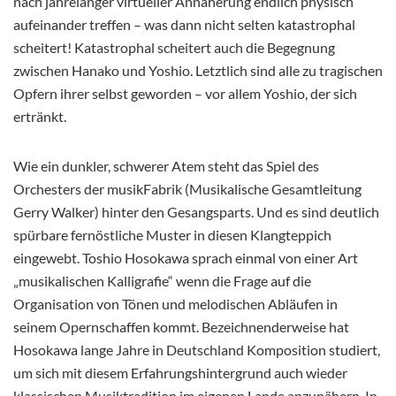
nach jahrelanger virtueller Annäherung endlich physisch
aufeinander treffen – was dann nicht selten katastrophal
scheitert! Katastrophal scheitert auch die Begegnung
zwischen Hanako und Yoshio. Letztlich sind alle zu tragischen
Opfern ihrer selbst geworden – vor allem Yoshio, der sich
ertränkt.
Wie ein dunkler, schwerer Atem steht das Spiel des
Orchesters der musikFabrik (Musikalische Gesamtleitung
Gerry Walker) hinter den Gesangsparts. Und es sind deutlich
spürbare fernöstliche Muster in diesen Klangteppich
eingewebt. Toshio Hosokawa sprach einmal von einer Art
„musikalischen Kalligrafie“ wenn die Frage auf die
Organisation von Tönen und melodischen Abläufen in
seinem Opernschaffen kommt. Bezeichnenderweise hat
Hosokawa lange Jahre in Deutschland Komposition studiert,
um sich mit diesem Erfahrungshintergrund auch wieder
klassischen Musiktradition im eigenen Lande anzunähern. In