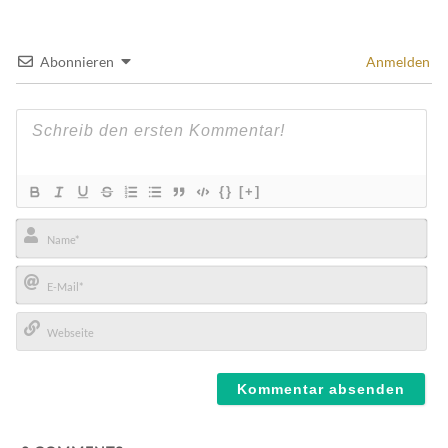
Abonnieren
Anmelden
{}
[+]
Name*
E-
Mail*
Webseite