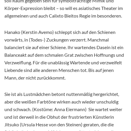
soll Raum gegeben sein für symbolträchtige Mimik und
Körper-Expression bleibt – so will es asiatisches Theater im
allgemeinen und auch Calixto Bieitos Regie im besonderen.
Hanako (Kerstin Avemo) schleppt sich auf den Schienen
vorwärts, in (Todes-) Zuckungen verzerrt. Manchmal
balanciert sie auf einer Schiene. Ihr wartendes Dasein ist ein
Balanceakt auf dem schmalen Grat zwischen Hoffnungs und
Verzweiflung. Für die unablässig Wartende und verzweifelt
Liebende sind alle anderen Menschen tot. Bis auf jenen
Mann, der nicht zurückkommt.
Sie ist als Lustmädchen betont nuttenmäßig hergerichtet,
aber die weißen Farbtöne wirken auch wieder unschuldig
und schwach. (Kostüme: Anna Eiermann) Sie wartet weiter
und ist derweil in die Obhut der frustrierten Künstlerin
Jitsuko (Ursula Hesse von den Steinen) geraten, die die