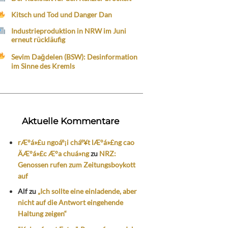
Kitsch und Tod und Danger Dan
Industrieproduktion in NRW im Juni
erneut rückläufig
Sevim Dağdelen (BSW): Desinformation
im Sinne des Kremls
Aktuelle Kommentare
rÆ°á»£u ngoáº¡i cháº¥t lÆ°á»£ng cao
ÄÆ°á»£c Æ°a chuá»ng
zu
NRZ:
Genossen rufen zum Zeitungsboykott
auf
Alf
zu
„Ich sollte eine einladende, aber
nicht auf die Antwort eingehende
Haltung zeigen“