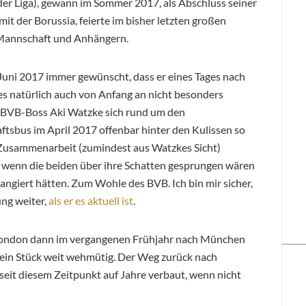
in der Liga), gewann im Sommer 2017, als Abschluss seiner
it der Borussia, feierte im bisher letzten großen
 Mannschaft und Anhängern.
 Juni 2017 immer gewünscht, dass er eines Tages nach
 natürlich auch von Anfang an nicht besonders
d BVB-Boss Aki Watzke sich rund um den
bus im April 2017 offenbar hinter den Kulissen so
e Zusammenarbeit (zumindest aus Watzkes Sicht)
t, wenn die beiden über ihre Schatten gesprungen wären
angiert hätten. Zum Wohle des BVB. Ich bin mir sicher,
ung weiter,
als er es aktuell ist
.
d London dann im vergangenen Frühjahr nach München
 ein Stück weit wehmütig. Der Weg zurück nach
seit diesem Zeitpunkt auf Jahre verbaut, wenn nicht