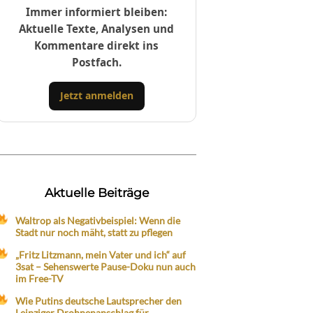
Immer informiert bleiben:
Aktuelle Texte, Analysen und
Kommentare direkt ins
Postfach.
Jetzt anmelden
Aktuelle Beiträge
Waltrop als Negativbeispiel: Wenn die
Stadt nur noch mäht, statt zu pflegen
„Fritz Litzmann, mein Vater und ich“ auf
3sat – Sehenswerte Pause-Doku nun auch
im Free-TV
Wie Putins deutsche Lautsprecher den
Leipziger Drohnenanschlag für