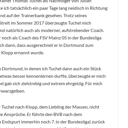
rainer Thomas Tuchel als Nachfolger von Julian
e ich tatsächlich ein paar Tage lang neidisch in Richtung
mund auf der Trainerbank gesehen. Trotz seines
Streit im Sommer 2017 überzeugte Tuchel mich
nd natürlich auch als moderner, aufstrebender Coach.
er noch als Coach des FSV Mainz 05 in der Bundesliga
mich dann, dass ausgerechnet er in Dortmund zum
 Klopp ernannt wurde.
 Dortmund, in denen ich Tuchel dann auch ein Stück
 etwas besser kennenlernen durfte, überzeugte er mich
el gab sich zielstrebig und extrem ehrgeizig. Für mich
chwarzgelben.
 Tuchel nach Klopp, dem Liebling der Massen, nicht
 die Ansprüche. Er führte den BVB nach dem
 Endspurt immerhin noch 7. in der Bundesliga) zurück