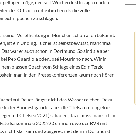
 gelingen möge, den seit Wochen lustlos agierenden
en der Offiziellen, die ihm bereits die volle
in Schnippchen zu schlagen.
bei seiner Verpflichtung in München schon allen bekannt.
en, ist ein Unding. Tuchel ist selbstbewusst, manchmal
. Das war er auch schon in Dortmund. So sind sie aber
al bei Pep Guardiola oder José Mourinho nach. Wir in
inem blassen Coach vom Schlage eines Edin Terzic
loskeln man in den Pressekonferenzen kaum noch hören
Tuchel auf Dauer längst nicht das Wasser reichen. Dazu
le in der Bundesliga oder aber die Titelsammlung eines
eger mit Chelsea 2021) schauen, dazu muss man sich in
ste Saisonfinale 2022/23 erinnern, wo der BVB mit
uck nicht klar kam und ausgerechnet dem in Dortmund