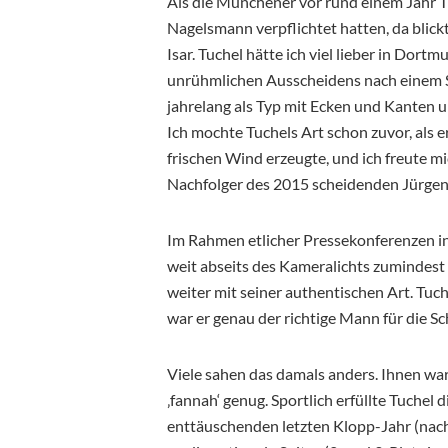
Als die Münchener vor rund einem Jahr T
Nagelsmann verpflichtet hatten, da blickt
Isar. Tuchel hätte ich viel lieber in Dort
unrühmlichen Ausscheidens nach einem 
jahrelang als Typ mit Ecken und Kanten u
Ich mochte Tuchels Art schon zuvor, als 
frischen Wind erzeugte, und ich freute 
Nachfolger des 2015 scheidenden Jürgen
Im Rahmen etlicher Pressekonferenzen in
weit abseits des Kameralichts zumindest
weiter mit seiner authentischen Art. Tuch
war er genau der richtige Mann für die S
Viele sahen das damals anders. Ihnen war
‚fannah‘ genug. Sportlich erfüllte Tuchel
enttäuschenden letzten Klopp-Jahr (nach