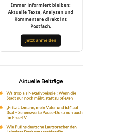
Immer informiert bleiben:
Aktuelle Texte, Analysen und
Kommentare direkt ins
Postfach.
Jetzt anmelden
Aktuelle Beiträge
Waltrop als Negativbeispiel: Wenn die
Stadt nur noch mäht, statt zu pflegen
„Fritz Litzmann, mein Vater und ich“ auf
3sat – Sehenswerte Pause-Doku nun auch
im Free-TV
Wie Putins deutsche Lautsprecher den
Leipziger Drohnenanschlag für