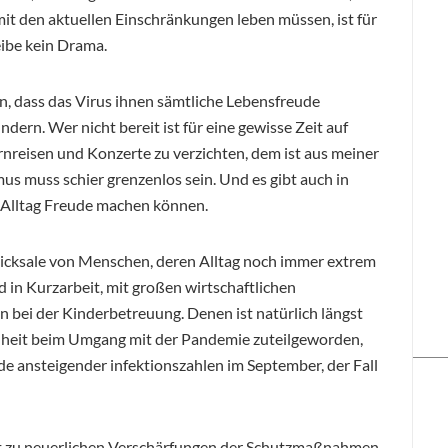
it den aktuellen Einschränkungen leben müssen, ist für
eibe kein Drama.
n, dass das Virus ihnen sämtliche Lebensfreude
rn. Wer nicht bereit ist für eine gewisse Zeit auf
nreisen und Konzerte zu verzichten, dem ist aus meiner
us muss schier grenzenlos sein. Und es gibt auch in
m Alltag Freude machen können.
Schicksale von Menschen, deren Alltag noch immer extrem
d in Kurzarbeit, mit großen wirtschaftlichen
bei der Kinderbetreuung. Denen ist natürlich längst
enheit beim Umgang mit der Pandemie zuteilgeworden,
pide ansteigender infektionszahlen im September, der Fall
bst zu neuerlichen Verschärfungen der Schutzmaßnahmen