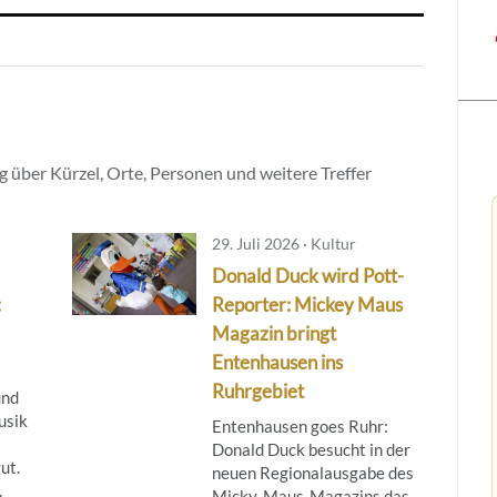
 über Kürzel, Orte, Personen und weitere Treffer
29. Juli 2026 · Kultur
Donald Duck wird Pott-
:
Reporter: Mickey Maus
Magazin bringt
Entenhausen ins
Ruhrgebiet
und
usik
Entenhausen goes Ruhr:
Donald Duck besucht in der
ut.
neuen Regionalausgabe des
.
Micky‑Maus‑Magazins das