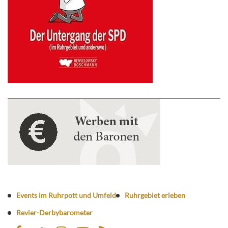
Events im Ruhrpott und Umfeld
Ruhrgebiet erleben
Revier-Derbybarometer