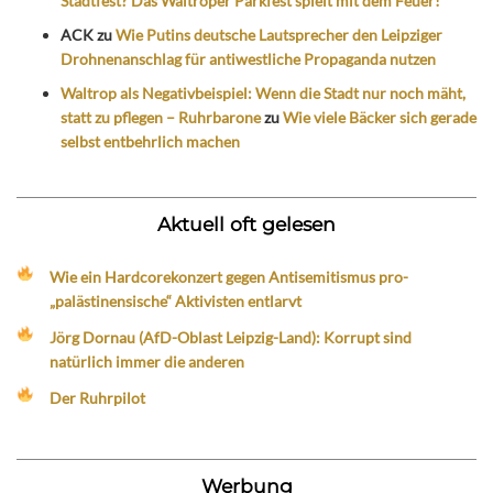
Stadtfest? Das Waltroper Parkfest spielt mit dem Feuer!
ACK
zu
Wie Putins deutsche Lautsprecher den Leipziger
Drohnenanschlag für antiwestliche Propaganda nutzen
Waltrop als Negativbeispiel: Wenn die Stadt nur noch mäht,
statt zu pflegen – Ruhrbarone
zu
Wie viele Bäcker sich gerade
selbst entbehrlich machen
Aktuell oft gelesen
Wie ein Hardcorekonzert gegen Antisemitismus pro-
„palästinensische“ Aktivisten entlarvt
Jörg Dornau (AfD-Oblast Leipzig-Land): Korrupt sind
natürlich immer die anderen
Der Ruhrpilot
Werbung