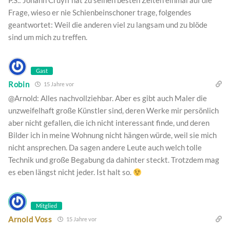
P.S.: Johann Cruyff hat zu seinen besten Zeiten einmal auf die
Frage, wieso er nie Schienbeinschoner trage, folgendes
geantwortet: Weil die anderen viel zu langsam und zu blöde
sind um mich zu treffen.
Gast
Robin
15 Jahre vor
@Arnold: Alles nachvollziehbar. Aber es gibt auch Maler die
unzweifelhaft große Künstler sind, deren Werke mir persönlich
aber nicht gefallen, die ich nicht interessant finde, und deren
Bilder ich in meine Wohnung nicht hängen würde, weil sie mich
nicht ansprechen. Da sagen andere Leute auch welch tolle
Technik und große Begabung da dahinter steckt. Trotzdem mag
es eben längst nicht jeder. Ist halt so.
Mitglied
Arnold Voss
15 Jahre vor