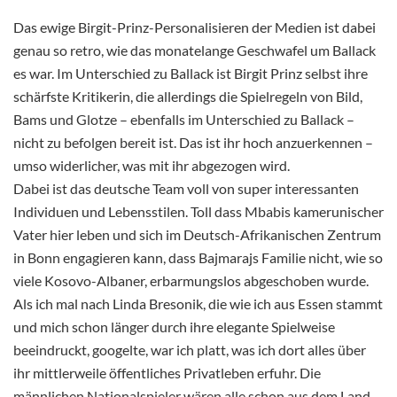
Das ewige Birgit-Prinz-Personalisieren der Medien ist dabei
genau so retro, wie das monatelange Geschwafel um Ballack
es war. Im Unterschied zu Ballack ist Birgit Prinz selbst ihre
schärfste Kritikerin, die allerdings die Spielregeln von Bild,
Bams und Glotze – ebenfalls im Unterschied zu Ballack –
nicht zu befolgen bereit ist. Das ist ihr hoch anzuerkennen –
umso widerlicher, was mit ihr abgezogen wird.
Dabei ist das deutsche Team voll von super interessanten
Individuen und Lebensstilen. Toll dass Mbabis kamerunischer
Vater hier leben und sich im Deutsch-Afrikanischen Zentrum
in Bonn engagieren kann, dass Bajmarajs Familie nicht, wie so
viele Kosovo-Albaner, erbarmungslos abgeschoben wurde.
Als ich mal nach Linda Bresonik, die wie ich aus Essen stammt
und mich schon länger durch ihre elegante Spielweise
beeindruckt, googelte, war ich platt, was ich dort alles über
ihr mittlerweile öffentliches Privatleben erfuhr. Die
männlichen Nationalspieler wären alle schon aus dem Land