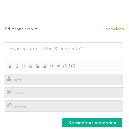
Abonnieren
Anmelden
{}
[+]
Name*
E-
Mail*
Webseite