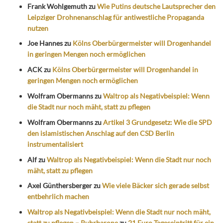
Frank Wohlgemuth
zu
Wie Putins deutsche Lautsprecher den
Leipziger Drohnenanschlag für antiwestliche Propaganda
nutzen
Joe Hannes
zu
Kölns Oberbürgermeister will Drogenhandel
in geringen Mengen noch ermöglichen
ACK
zu
Kölns Oberbürgermeister will Drogenhandel in
geringen Mengen noch ermöglichen
Wolfram Obermanns
zu
Waltrop als Negativbeispiel: Wenn
die Stadt nur noch mäht, statt zu pflegen
Wolfram Obermanns
zu
Artikel 3 Grundgesetz: Wie die SPD
den islamistischen Anschlag auf den CSD Berlin
instrumentalisiert
Alf
zu
Waltrop als Negativbeispiel: Wenn die Stadt nur noch
mäht, statt zu pflegen
Axel Günthersberger
zu
Wie viele Bäcker sich gerade selbst
entbehrlich machen
Waltrop als Negativbeispiel: Wenn die Stadt nur noch mäht,
statt zu pflegen – Ruhrbarone
zu
21 Euro Tageseintritt für ein