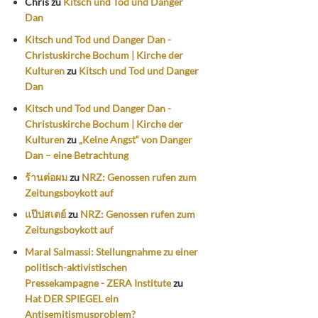
Chris
zu
Kitsch und Tod und Danger
Dan
Kitsch und Tod und Danger Dan -
Christuskirche Bochum | Kirche der
Kulturen
zu
Kitsch und Tod und Danger
Dan
Kitsch und Tod und Danger Dan -
Christuskirche Bochum | Kirche der
Kulturen
zu
„Keine Angst“ von Danger
Dan – eine Betrachtung
ร้านต่อผม
zu
NRZ: Genossen rufen zum
Zeitungsboykott auf
แป๊ปสเตย์
zu
NRZ: Genossen rufen zum
Zeitungsboykott auf
Maral Salmassi: Stellungnahme zu einer
politisch-aktivistischen
Pressekampagne - ZERA Institute
zu
Hat DER SPIEGEL ein
Antisemitismusproblem?