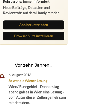
Ruhrbarone: immer informiert
Neue Beiträge, Debatten und
Revierstoff: auf dem Handy mit der
App, am Rechner mit der Browser
Suite.
App herunterladen
Browser Suite installieren
Vor zehn Jahren...
6. August 2016
So war die Wiener Lesung
Wien/ Ruhrgebiet - Donnerstag
abend gab es in Wien eine Lesung -
vom Autor dieser Zeilen gemeinsam
mit dem dem...