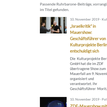
Passende Ruhrbarone-Beiträge, vorrangig
im Titel gefunden.
10. November 2019 · Kul
„Israelkritik“ in
Mauershow:
Geschäftsführer von
Kulturprojekte Berli
entschuldigt sich
Die Kulturprojekte Ber
GmbH hat die im ZDF
übertragene Show zum
Mauerfall am 9. Novem
organisiert und
verantwortet. Ihr
Geschäftsführer Moritz 
10. November 2019 · Poli
ZDF-Mauershow mit