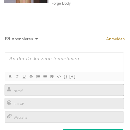
Abonnieren
Anmelden
{}
[+]
Name*
E-
Mail*
Webseite