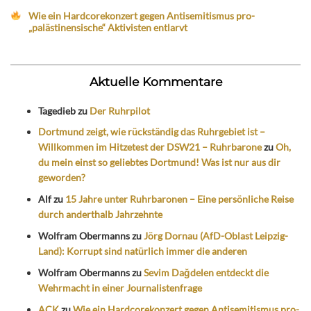
Wie ein Hardcorekonzert gegen Antisemitismus pro-
„palästinensische“ Aktivisten entlarvt
Aktuelle Kommentare
Tagedieb
zu
Der Ruhrpilot
Dortmund zeigt, wie rückständig das Ruhrgebiet ist –
Willkommen im Hitzetest der DSW21 – Ruhrbarone
zu
Oh,
du mein einst so geliebtes Dortmund! Was ist nur aus dir
geworden?
Alf
zu
15 Jahre unter Ruhrbaronen – Eine persönliche Reise
durch anderthalb Jahrzehnte
Wolfram Obermanns
zu
Jörg Dornau (AfD-Oblast Leipzig-
Land): Korrupt sind natürlich immer die anderen
Wolfram Obermanns
zu
Sevim Dağdelen entdeckt die
Wehrmacht in einer Journalistenfrage
ACK
zu
Wie ein Hardcorekonzert gegen Antisemitismus pro-