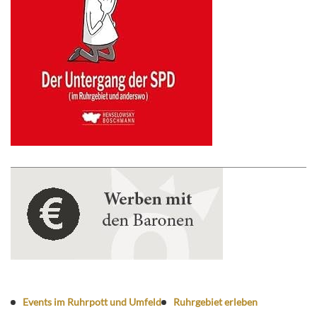
Events im Ruhrpott und Umfeld
Ruhrgebiet erleben