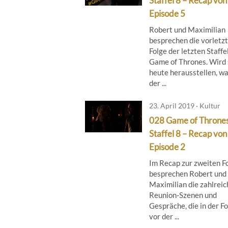
Staffel 8 – Recap von
Episode 5
Robert und Maximilian
besprechen die vorletz
Folge der letzten Staffe
Game of Thrones. Wird 
heute herausstellen, w
der ...
23. April 2019 · Kultur
028 Game of Throne
Staffel 8 – Recap von
Episode 2
Im Recap zur zweiten F
besprechen Robert und
Maximilian die zahlrei
Reunion-Szenen und
Gespräche, die in der F
vor der ...