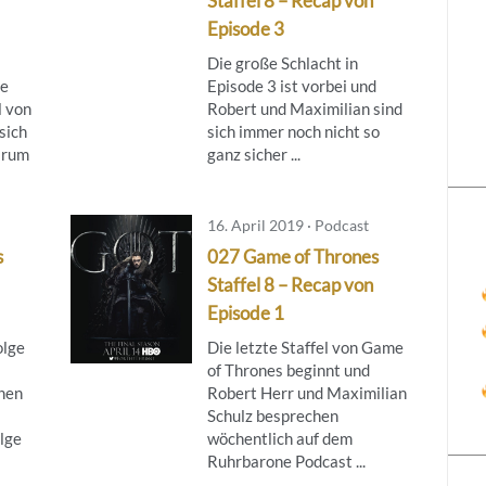
Staffel 8 – Recap von
Episode 3
Die große Schlacht in
te
Episode 3 ist vorbei und
l von
Robert und Maximilian sind
sich
sich immer noch nicht so
arum
ganz sicher ...
16. April 2019 · Podcast
s
027 Game of Thrones
Staffel 8 – Recap von
Episode 1
olge
Die letzte Staffel von Game
of Thrones beginnt und
chen
Robert Herr und Maximilian
Schulz besprechen
olge
wöchentlich auf dem
Ruhrbarone Podcast ...