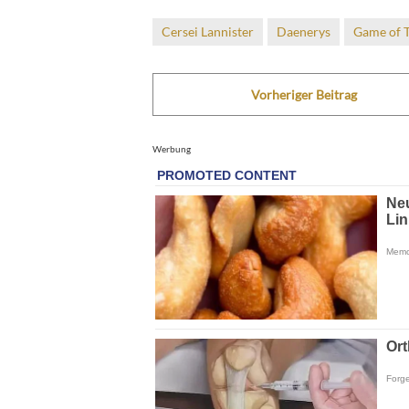
Cersei Lannister
Daenerys
Game of 
Vorheriger Beitrag
Werbung