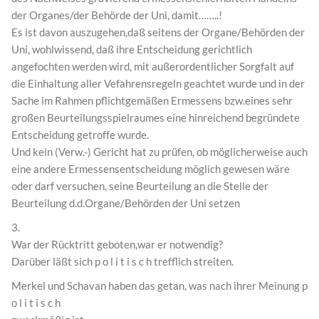
der Organes/der Behörde der Uni, damit……..!
Es ist davon auszugehen,daß seitens der Organe/Behörden der
Uni, wohlwissend, daß ihre Entscheidung gerichtlich
angefochten werden wird, mit außerordentlicher Sorgfalt auf
die Einhaltung aller Vefahrensregeln geachtet wurde und in der
Sache im Rahmen pflichtgemäßen Ermessens bzw.eines sehr
großen Beurteilungsspielraumes eine hinreichend begründete
Entscheidung getroffe wurde.
Und kein (Verw.-) Gericht hat zu prüfen, ob möglicherweise auch
eine andere Ermessensentscheidung möglich gewesen wäre
oder darf versuchen, seine Beurteilung an die Stelle der
Beurteilung d.d.Organe/Behörden der Uni setzen
3.
War der Rücktritt geboten,war er notwendig?
Darüber läßt sich p o l i t i s c h trefflich streiten.
Merkel und Schavan haben das getan, was nach ihrer Meinung p
o l i t i s c h