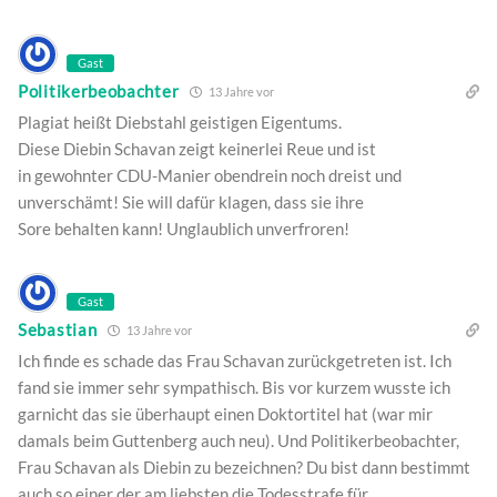
Gast
Politikerbeobachter
13 Jahre vor
Plagiat heißt Diebstahl geistigen Eigentums.
Diese Diebin Schavan zeigt keinerlei Reue und ist
in gewohnter CDU-Manier obendrein noch dreist und
unverschämt! Sie will dafür klagen, dass sie ihre
Sore behalten kann! Unglaublich unverfroren!
Gast
Sebastian
13 Jahre vor
Ich finde es schade das Frau Schavan zurückgetreten ist. Ich
fand sie immer sehr sympathisch. Bis vor kurzem wusste ich
garnicht das sie überhaupt einen Doktortitel hat (war mir
damals beim Guttenberg auch neu). Und Politikerbeobachter,
Frau Schavan als Diebin zu bezeichnen? Du bist dann bestimmt
auch so einer der am liebsten die Todesstrafe für