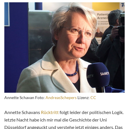
Annette Schavan Foto:
AndreasSchepers
Lizenz:
CC
Annette Schavans
Rücktritt
folgt leider der politischen Logik.
letzte Nacht habe ich mir mal die Geschichte der Uni
Düsseldorf angeguckt und verstehe jetzt einiges anders. Das