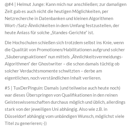
@#4 | Helmut Junge: Kann mich nur anschließen; zur damaligen
Zeit gab es auch nicht die heutigen Möglichkeiten, per
Netzrecherche in Datenbanken und kleinen Algorithmen
Wort-/Satz-Ähnlichkeiten in dem Umfang festzustellen, der
heute Anlass für solche „Standes-Gerichte“ ist.
Die Hochschulen schießen sich trotzdem selbst ins Knie, wenn
die Qualität von Promotionen/Habilitationen aufgrund solcher
„Säuberungsaktionen“ nun mittels „Ähnlichkeitsvermeidungs-
Algorithmen“ der Ghostwriter – die schon damals tüchtig ob
solcher Verdachtsmomente schwitzten – derbe am
eigentlichen, noch verständlichen Inhalt verlieren.
#5 | TuxDerPinguin: Damals (und teilweise auch heute noch)
war dieses Überspringen von Qualifikationen in den reinen
Geisteswissenschaften durchaus möglich und üblich, allerdings
stark von der jeweiligen Uni abhängig. Also wie z.B. in
Düsseldorf abhängig vom unbändigen Wunsch, möglichst viele
Titel zu generieren;-))