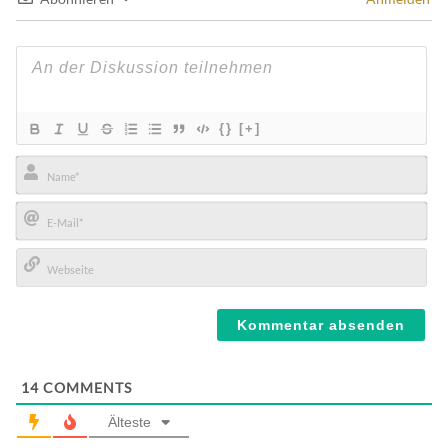
{}
[+]
Name*
E-
Mail*
Webseite
14
COMMENTS
Älteste