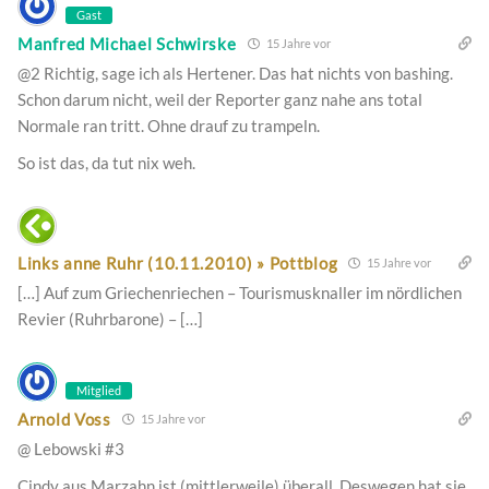
Gast
Manfred Michael Schwirske
15 Jahre vor
@2 Richtig, sage ich als Hertener. Das hat nichts von bashing.
Schon darum nicht, weil der Reporter ganz nahe ans total
Normale ran tritt. Ohne drauf zu trampeln.
So ist das, da tut nix weh.
Links anne Ruhr (10.11.2010) » Pottblog
15 Jahre vor
[…] Auf zum Griechenriechen – Tourismusknaller im nördlichen
Revier (Ruhrbarone) – […]
Mitglied
Arnold Voss
15 Jahre vor
@ Lebowski #3
Cindy aus Marzahn ist (mittlerweile) überall. Deswegen hat sie