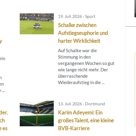
19. Juli 2026 · Sport
Schalke zwischen
Aufstiegseuphorie und
y
harter Wirklichkeit
Auf Schalke war die
Stimmung in den
ein
vergangenen Wochen so gut
wie lange nicht mehr. Der
überraschende
n
Wiederaufstieg in die ...
en
...
13. Juli 2026 · Dortmund
der.
Karim Adeyemi: Ein
ch
großes Talent, eine kleine
e es
BVB-Karriere