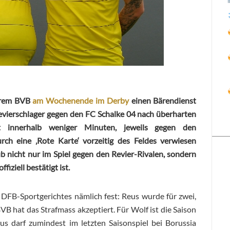
hrem BVB
am Wochenende im Derby
einen Bärendienst
evierschlager gegen den FC Schalke 04 nach überharten
it innerhalb weniger Minuten, jeweils gegen den
rch eine ‚Rote Karte‘ vorzeitig des Feldes verwiesen
b nicht nur im Spiel gegen den Revier-Rivalen, sondern
fiziell bestätigt ist.
s DFB-Sportgerichtes nämlich fest: Reus wurde für zwei,
BVB hat das Strafmass akzeptiert. Für Wolf ist die Saison
eus darf zumindest im letzten Saisonspiel bei Borussia