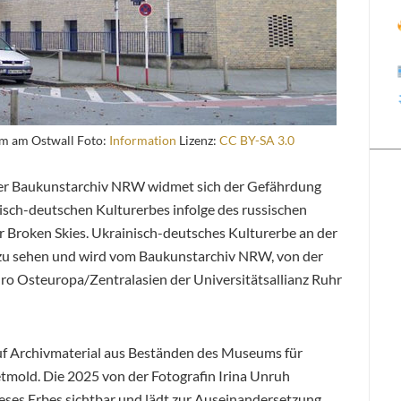
m am Ostwall Foto:
Information
Lizenz:
CC BY-SA 3.0
er Baukunstarchiv NRW widmet sich der Gefährdung
sch-deutschen Kulturerbes infolge des russischen
r Broken Skies. Ukrainisch-deutsches Kulturerbe an der
st zu sehen und wird vom Baukunstarchiv NRW, von der
o Osteuropa/Zentralasien der Universitätsallianz Ruhr
auf Archivmaterial aus Beständen des Museums für
tmold. Die 2025 von der Fotografin Irina Unruh
eses Erbes sichtbar und lädt zur Auseinandersetzung