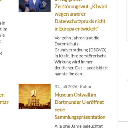
Zerstörungswut: „KI wird
wegen unserer
Datenschutzpraxis nicht
 in
in Europa entwickelt“
t im
Wie
Vor zehn Jahren trat die
k
Datenschutz-
Grundverordnung (DSGVO)
ie
in Kraft. Ihre zerstörerische
Wirkung wird immer
deutlicher. Das Handelsblatt
nannte ihn den ...
31. Juli 2026 · Kultur
en
Museum Ostwall im
ntar
Dortmunder U eröffnet
neue
Sammlungspräsentation
Alle drei Jahre beleuchtet