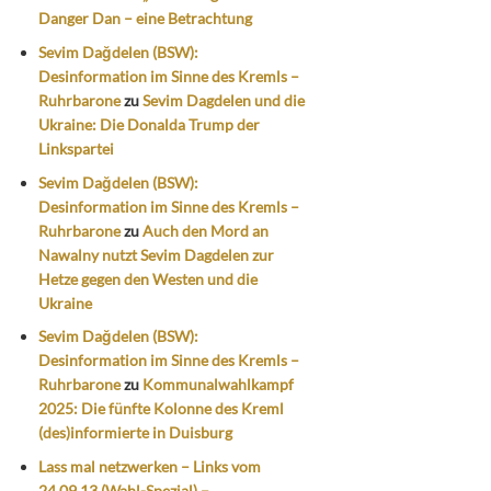
Danger Dan – eine Betrachtung
Sevim Dağdelen (BSW):
Desinformation im Sinne des Kremls –
Ruhrbarone
zu
Sevim Dagdelen und die
Ukraine: Die Donalda Trump der
Linkspartei
Sevim Dağdelen (BSW):
Desinformation im Sinne des Kremls –
Ruhrbarone
zu
Auch den Mord an
Nawalny nutzt Sevim Dagdelen zur
Hetze gegen den Westen und die
Ukraine
Sevim Dağdelen (BSW):
Desinformation im Sinne des Kremls –
Ruhrbarone
zu
Kommunalwahlkampf
2025: Die fünfte Kolonne des Kreml
(des)informierte in Duisburg
Lass mal netzwerken – Links vom
24.09.13 (Wahl-Spezial) –