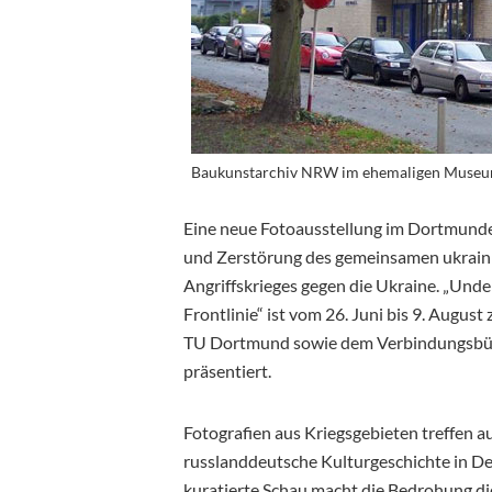
Baukunstarchiv NRW im ehemaligen Museu
Eine neue Fotoausstellung im Dortmund
und Zerstörung des gemeinsamen ukraini
Angriffskrieges gegen die Ukraine. „Unde
Frontlinie“ ist vom 26. Juni bis 9. Augu
TU Dortmund sowie dem
Verbindungsbür
präsentiert.
Fotografien aus Kriegsgebieten treffen 
russlanddeutsche Kulturgeschichte in De
kuratierte Schau macht die Bedrohung di