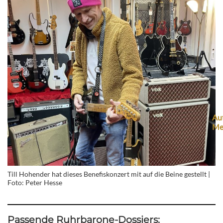
Beitrag zur 
Browser-Push f
Aut
Me
Till Hohender hat dieses Benefiskonzert mit auf die Beine gestellt |
Foto: Peter Hesse
Passende Ruhrbarone-Dossiers: