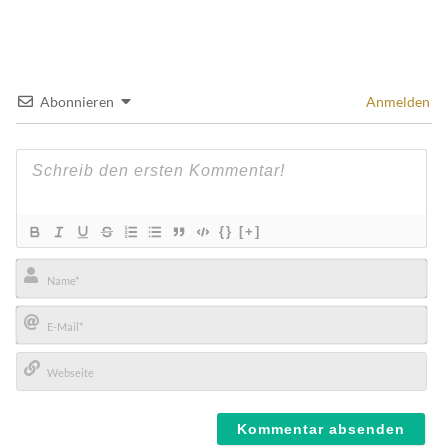
Abonnieren
Anmelden
{}
[+]
Name*
E-
Mail*
Webseite