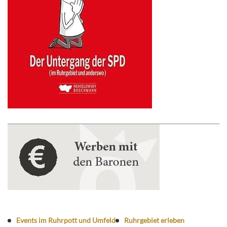
Events im Ruhrpott und Umfeld
Ruhrgebiet erleben