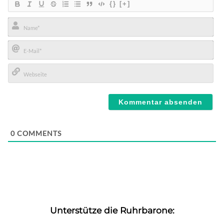
{}
[+]
Name*
E-
Mail*
Webseite
0
COMMENTS
Unterstütze die Ruhrbarone: