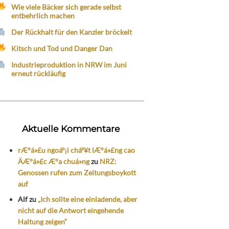
Wie viele Bäcker sich gerade selbst
entbehrlich machen
Der Rückhalt für den Kanzler bröckelt
Kitsch und Tod und Danger Dan
Industrieproduktion in NRW im Juni
erneut rückläufig
Aktuelle Kommentare
rÆ°á»£u ngoáº¡i cháº¥t lÆ°á»£ng cao
ÄÆ°á»£c Æ°a chuá»ng
zu
NRZ:
Genossen rufen zum Zeitungsboykott
auf
Alf
zu
„Ich sollte eine einladende, aber
nicht auf die Antwort eingehende
Haltung zeigen“