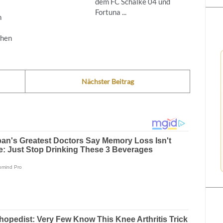
dem FC Schalke 04 und
Fortuna ...
n
ehen
Nächster Beitrag