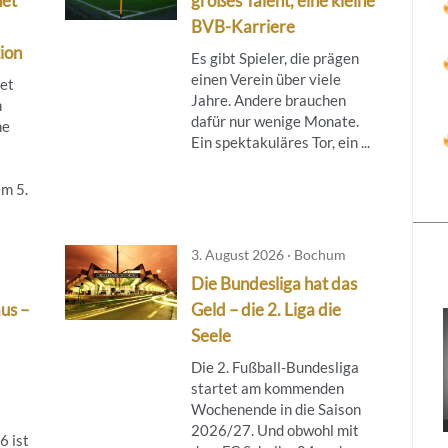
net
großes Talent, eine kleine
BVB-Karriere
ion
Es gibt Spieler, die prägen
einen Verein über viele
tet
Jahre. Andere brauchen
m
dafür nur wenige Monate.
ne
Ein spektakuläres Tor, ein ...
m 5.
3. August 2026 · Bochum
Die Bundesliga hat das
aus –
Geld – die 2. Liga die
Seele
Die 2. Fußball-Bundesliga
startet am kommenden
Wochenende in die Saison
2026/27. Und obwohl mit
6 ist