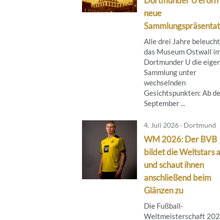
Dortmunder U eröff
neue
Sammlungspräsentat
Alle drei Jahre beleuch
das Museum Ostwall i
Dortmunder U die eige
Sammlung unter
wechselnden
Gesichtspunkten: Ab de
September ...
4. Juli 2026 · Dortmund
WM 2026: Der BVB
bildet die Weltstars 
und schaut ihnen
anschließend beim
Glänzen zu
Die Fußball-
Weltmeisterschaft 202