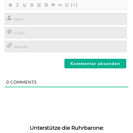
{}
[+]
Name*
E-
Mail*
Webseite
0
COMMENTS
Unterstütze die Ruhrbarone: