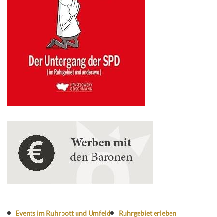
Events im Ruhrpott und Umfeld
Ruhrgebiet erleben