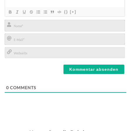
{}
[+]
Name*
E-
Mail*
Webseite
0
COMMENTS