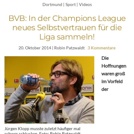
Dortmund
|
Sport
|
Videos
BVB: In der Champions League
neues Selbstvertrauen für die
Liga sammeln!
20. Oktober 2014
| Robin Patzwaldt
3 Kommentare
Die
Hoffnungen
waren groß
im Vorfeld
der
Jürgen Klopp musste zuletzt häufiger mal
schwer schlucken. Foto: Robin Patzwaldt