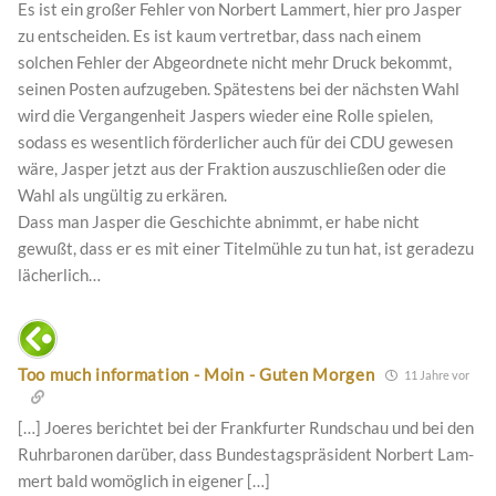
Es ist ein großer Fehler von Norbert Lammert, hier pro Jasper
zu entscheiden. Es ist kaum vertretbar, dass nach einem
solchen Fehler der Abgeordnete nicht mehr Druck bekommt,
seinen Posten aufzugeben. Spätestens bei der nächsten Wahl
wird die Vergangenheit Jaspers wieder eine Rolle spielen,
sodass es wesentlich förderlicher auch für dei CDU gewesen
wäre, Jasper jetzt aus der Fraktion auszuschließen oder die
Wahl als ungültig zu erkären.
Dass man Jasper die Geschichte abnimmt, er habe nicht
gewußt, dass er es mit einer Titelmühle zu tun hat, ist geradezu
lächerlich…
Too much information - Moin - Guten Morgen
11 Jahre vor
[…] Joe­res berich­tet bei der Frank­fur­ter Rund­schau und bei den
Ruhr­ba­ro­nen dar­über, dass Bun­des­tags­prä­si­dent Nor­bert Lam­
mert bald womög­lich in eige­ner […]