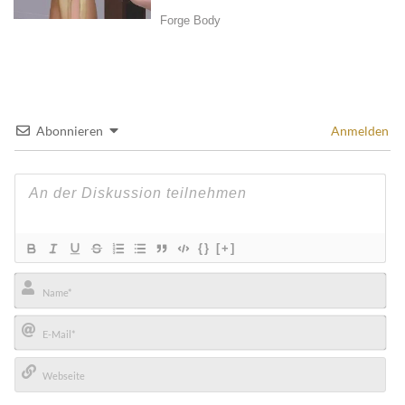
Abonnieren
Anmelden
{}
[+]
Name*
E-
Mail*
Webseite