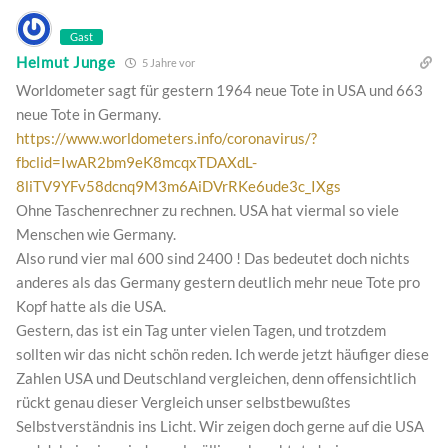
Gast
Helmut Junge
5 Jahre vor
Worldometer sagt für gestern 1964 neue Tote in USA und 663
neue Tote in Germany.
https://www.worldometers.info/coronavirus/?
fbclid=IwAR2bm9eK8mcqxTDAXdL-
8liTV9YFv58dcnq9M3m6AiDVrRKe6ude3c_IXgs
Ohne Taschenrechner zu rechnen. USA hat viermal so viele
Menschen wie Germany.
Also rund vier mal 600 sind 2400 ! Das bedeutet doch nichts
anderes als das Germany gestern deutlich mehr neue Tote pro
Kopf hatte als die USA.
Gestern, das ist ein Tag unter vielen Tagen, und trotzdem
sollten wir das nicht schön reden. Ich werde jetzt häufiger diese
Zahlen USA und Deutschland vergleichen, denn offensichtlich
rückt genau dieser Vergleich unser selbstbewußtes
Selbstverständnis ins Licht. Wir zeigen doch gerne auf die USA