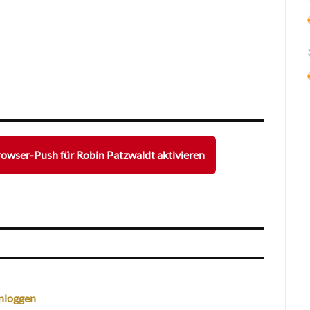
owser-Push für Robin Patzwaldt aktivieren
nloggen