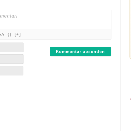
{}
[+]