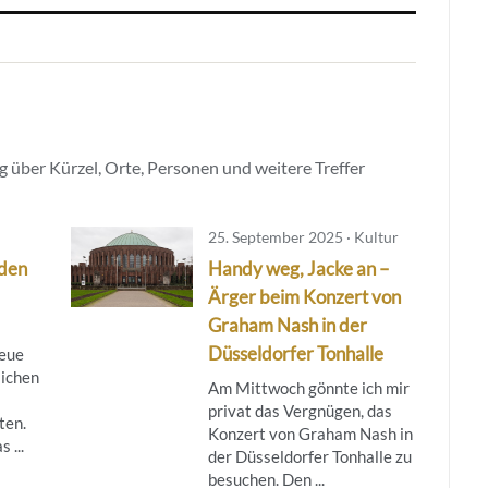
 über Kürzel, Orte, Personen und weitere Treffer
25. September 2025 · Kultur
rden
Handy weg, Jacke an –
Ärger beim Konzert von
Graham Nash in der
Düsseldorfer Tonhalle
neue
lichen
Am Mittwoch gönnte ich mir
privat das Vergnügen, das
ten.
Konzert von Graham Nash in
 ...
der Düsseldorfer Tonhalle zu
besuchen. Den ...