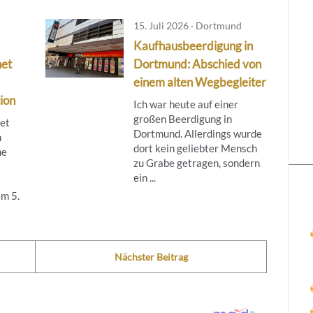
15. Juli 2026 · Dortmund
Kaufhausbeerdigung in
net
Dortmund: Abschied von
einem alten Wegbegleiter
ion
Ich war heute auf einer
großen Beerdigung in
tet
Dortmund. Allerdings wurde
m
dort kein geliebter Mensch
ne
zu Grabe getragen, sondern
ein ...
m 5.
Nächster Beitrag