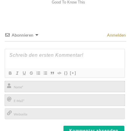
Abonnieren
Anmelden
{}
[+]
Name*
E-
Mail*
Webseite