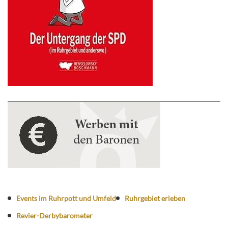
Events im Ruhrpott und Umfeld
Ruhrgebiet erleben
Revier-Derbybarometer