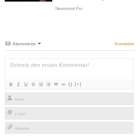
Abonnieren
Anmelden
{}
[+]
Name*
E-
Mail*
Webseite