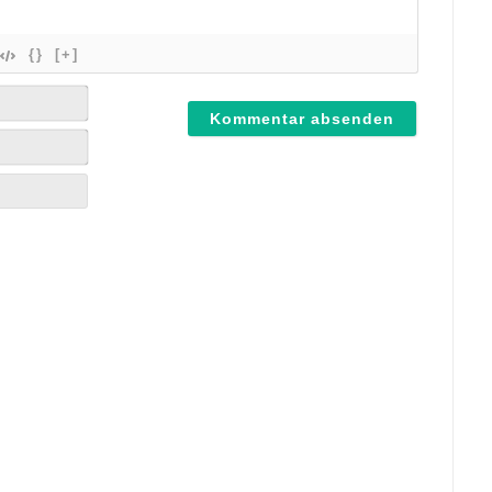
{}
[+]