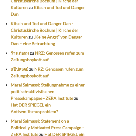
Christuskirche Bochum | Kirche der
Kulturen
zu
Kitsch und Tod und Danger
Dan
Kitsch und Tod und Danger Dan -
Christuskirche Bochum | Kirche der
Kulturen
zu
„Keine Angst“ von Danger
Dan – eine Betrachtung
ร้านต่อผม
zu
NRZ: Genossen rufen zum
Zeitungsboykott auf
แป๊ปสเตย์
zu
NRZ: Genossen rufen zum
Zeitungsboykott auf
Maral Salmassi: Stellungnahme zu einer
politisch-aktivistischen
Pressekampagne - ZERA Institute
zu
Hat DER SPIEGEL ein
Antisemitismusproblem?
Maral Salmassi: Statement on a
Politically Motivated Press Campaign -
ZERA Institute
zu
Hat DER SPIEGEL ein