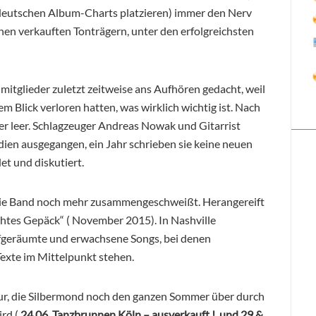
 deutschen Album-Charts platzieren) immer den Nerv
onen verkauften Tonträgern, unter den erfolgreichsten
mitglieder zuletzt zeitweise ans Aufhören gedacht, weil
 Blick verloren hatten, was wirklich wichtig ist. Nach
ker leer. Schlagzeuger Andreas Nowak und Gitarrist
ien ausgegangen, ein Jahr schrieben sie keine neuen
et und diskutiert.
die Band noch mehr zusammengeschweißt. Herangereift
eichtes Gepäck“ ( November 2015). In Nashville
ufgeräumte und erwachsene Songs, bei denen
Texte im Mittelpunkt stehen.
our, die Silbermond noch den ganzen Sommer über durch
rd (
24.06. Tanzbrunnen Köln – ausverkauft ! und 29.&