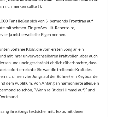
n sich merken sollte ! ).
.000 Fans ließen sich von Silbermonds Frontfrau auf
hte mitnehmen. Ein großes Hit-Repertoire,
vier ja mittlerweile ihr Eigen nennen.
nten Stefanie Kloß, die vom ersten Song an ein
und mit ihrer unverwechselbaren kraftvollen, aber auch
Herzen und uneingeschränkt ehrlich rüberbrachte, dass
rt sofort erreichte. Sie war die treibende Kraft des
 sich, ihren vier Jungs auf der Bühne ( ein Keyboarder
 und dem Publikum. Von Anfang an harmonierte alles, ein
lbermond so schön, “Wann reißt der Himmel auf?” und
 Dortmund.
ng ihre Songs textsicher mit, Texte, mit denen