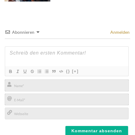
Abonnieren
Anmelden
{}
[+]
Name*
E-
Mail*
Webseite