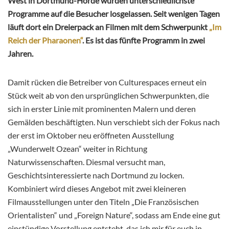
West in Dortmund-Hörde wurden unterschiedlichste
Programme auf die Besucher losgelassen. Seit wenigen Tagen
läuft dort ein Dreierpack an Filmen mit dem Schwerpunkt
„Im
Reich der Pharaonen“
. Es ist das fünfte Programm in zwei
Jahren.
Damit rücken die Betreiber von Culturespaces erneut ein
Stück weit ab von den ursprünglichen Schwerpunkten, die
sich in erster Linie mit prominenten Malern und deren
Gemälden beschäftigten. Nun verschiebt sich der Fokus nach
der erst im Oktober neu eröffneten Ausstellung
„Wunderwelt Ozean“ weiter in Richtung
Naturwissenschaften. Diesmal versucht man,
Geschichtsinteressierte nach Dortmund zu locken.
Kombiniert wird dieses Angebot mit zwei kleineren
Filmausstellungen unter den Titeln „Die Französischen
Orientalisten“ und „Foreign Nature“, sodass am Ende eine gut
einstündige Vorstellung entsteht, das ich mir für euch in