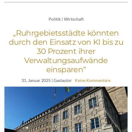
Politik
|
Wirtschaft
„Ruhrgebietsstädte könnten
durch den Einsatz von KI bis zu
30 Prozent ihrer
Verwaltungsaufwände
einsparen“
31. Januar 2025
| Gastautor
Keine Kommentare